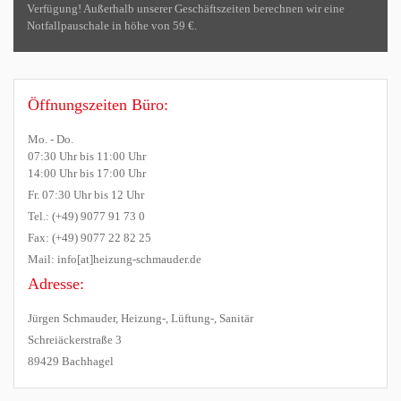
Verfügung! Außerhalb unserer Geschäftszeiten berechnen wir eine
Notfallpauschale in höhe von 59 €.
Öffnungszeiten Büro:
Mo. - Do.
07:30 Uhr bis 11:00 Uhr
14:00 Uhr bis 17:00 Uhr
Fr. 07:30 Uhr bis 12 Uhr
Tel.: (+49) 9077 91 73 0
Fax: (+49) 9077 22 82 25
Mail: info[at]heizung-schmauder.de
Adresse:
Jürgen Schmauder, Heizung-, Lüftung-, Sanitär
Schreiäckerstraße 3
89429 Bachhagel