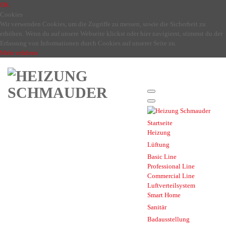
OK
Cookies
Wir verwenden Cookies, um die Zugriffe zu messen, sowie die Sicherheit zu
erhöhen. Wenn du auf unsere Webseite klickst oder hier navigierst, stimmst du der
Erfassung von Informationen durch Cookies auf unserer Seite zu.
Mehr erfahren
Startseite
Heizung
Lüftung
Basic Line
Professional Line
Commercial Line
Luftverteilsystem
Smart Home
Sanitär
Badausstellung