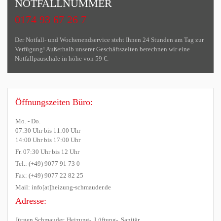
NOTFALLNUMMER
0174 93 67 26 7
Der Notfall- und Wochenendservice steht Ihnen 24 Stunden am Tag zur
Verfügung! Außerhalb unserer Geschäftszeiten berechnen wir eine
Notfallpauschale in höhe von 59 €.
Öffnungszeiten Büro:
Mo. - Do.
07:30 Uhr bis 11:00 Uhr
14:00 Uhr bis 17:00 Uhr
Fr. 07:30 Uhr bis 12 Uhr
Tel.: (+49) 9077 91 73 0
Fax: (+49) 9077 22 82 25
Mail: info[at]heizung-schmauder.de
Adresse:
Jürgen Schmauder, Heizung-, Lüftung-, Sanitär