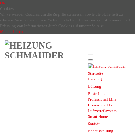
OK
Cookies
Wir verwenden Cookies, um die Zugriffe zu messen, sowie die Sicherheit zu
erhöhen. Wenn du auf unsere Webseite klickst oder hier navigierst, stimmst du der
Erfassung von Informationen durch Cookies auf unserer Seite zu.
Mehr erfahren
Startseite
Heizung
Lüftung
Basic Line
Professional Line
Commercial Line
Luftverteilsystem
Smart Home
Sanitär
Badausstellung