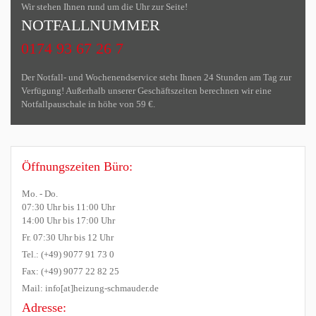
Wir stehen Ihnen rund um die Uhr zur Seite!
NOTFALLNUMMER
0174 93 67 26 7
Der Notfall- und Wochenendservice steht Ihnen 24 Stunden am Tag zur
Verfügung! Außerhalb unserer Geschäftszeiten berechnen wir eine
Notfallpauschale in höhe von 59 €.
Öffnungszeiten Büro:
Mo. - Do.
07:30 Uhr bis 11:00 Uhr
14:00 Uhr bis 17:00 Uhr
Fr. 07:30 Uhr bis 12 Uhr
Tel.: (+49) 9077 91 73 0
Fax: (+49) 9077 22 82 25
Mail: info[at]heizung-schmauder.de
Adresse: