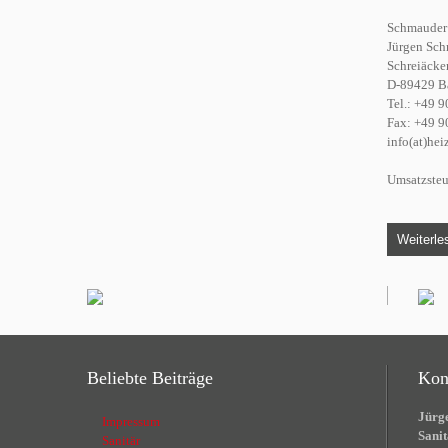
Schmauder 
Jürgen Sc
Schreiäcker
D-89429 B
Tel.: +49 
Fax: +49 9
info(at)he
Umsatzsteu
Weiterles
Beliebte Beiträge
Kon
Jürge
Impressum
Sanit
Sanitär