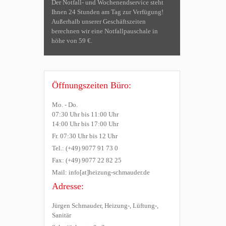
Der Notfall- und Wochenendservice steht
Ihnen 24 Stunden am Tag zur Verfügung!
Außerhalb unserer Geschäftszeiten
berechnen wir eine Notfallpauschale in
höhe von 59 €.
Öffnungszeiten Büro:
Mo. - Do.
07:30 Uhr bis 11:00 Uhr
14:00 Uhr bis 17:00 Uhr
Fr. 07:30 Uhr bis 12 Uhr
Tel.: (+49) 9077 91 73 0
Fax: (+49) 9077 22 82 25
Mail: info[at]heizung-schmauder.de
Adresse:
Jürgen Schmauder, Heizung-, Lüftung-,
Sanitär