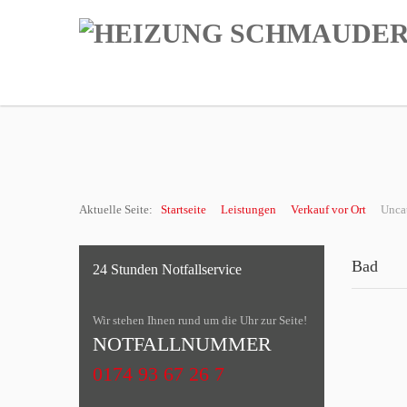
OK
Cookies
Wir verwenden Cookies, um die Zugriffe zu messen, sowie die Sicherheit zu erhöhen
Mehr erfahren
Aktuelle Seite:
Startseite
Leistungen
Verkauf vor Ort
Unca
Bad
24 Stunden Notfallservice
Wir stehen Ihnen rund um die Uhr zur Seite!
NOTFALLNUMMER
0174 93 67 26 7