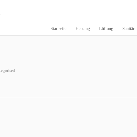
. Wenn du auf unsere Webseite klickst oder hier navigierst, stimmst du der Erfass
Startseite
Heizung
Lüftung
Sanitär
tegorised