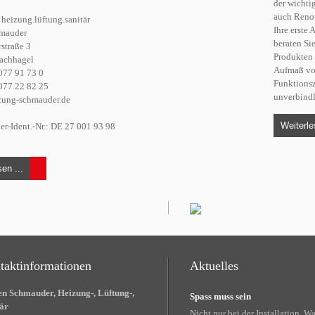
der wichti
auch Renov
heizung.lüftung.sanitär
Ihre erste
hmauder
beraten Si
straße 3
Produkten 
achhagel
Aufmaß vor
9077 91 73 0
Funktionsz
077 22 82 25
unverbindl
izung-schmauder.de
Weiterle
er-Ident.-Nr.: DE 27 001 93 98
en ...
taktinformationen
Aktuelles
n Schmauder, Heizung-, Lüftung-,
Spass muss sein
är
Nicht nur bei der Installation, 