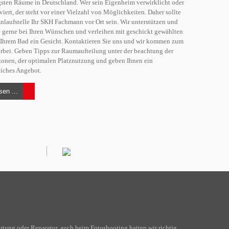
gsten Räume in Deutschland. Wer sein Eigenheim verwirklicht oder
iert, der steht vor einer Vielzahl von Möglichkeiten. Daher sollte
 Anlaufstelle Ihr SKH Fachmann vor Ort sein. Wir unterstützen und
e gerne bei Ihren Wünschen und verleihen mit geschickt gewählten
Ihrem Bad ein Gesicht. Kontaktieren Sie uns und wir kommen zum
bei. Geben Tipps zur Raumaufteilung unter der beachtung der
onen, der optimalen Platznutzung und geben Ihnen ein
iches Angebot.
sen ...
Wartung oder Reparatur, auch beim Fotoshooting hatten wir richtig